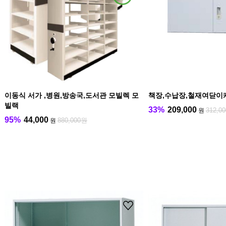
이동식 서가 ,병원,방송국,도서관 모빌렉 모
책장,수납장,철재여닫이
빌랙
33%
209,000
312,0
원
95%
44,000
880,000원
원