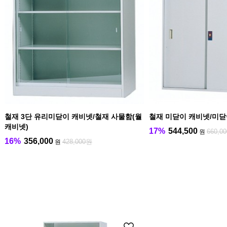
철재 3단 유리미닫이 캐비넷/철재 사물함(월
철재 미닫이 캐비넷/미
캐비넷)
17%
544,500
660,0
원
16%
356,000
428,000원
원