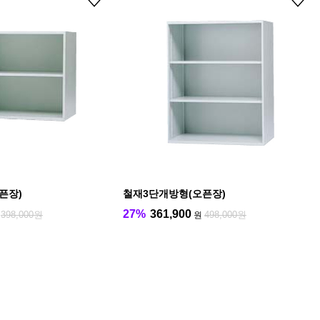
픈장)
철재3단개방형(오픈장)
27%
361,900
398,000원
498,000원
원
원