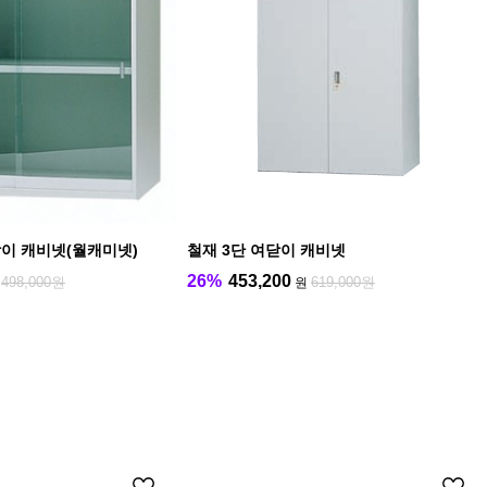
닫이 캐비넷(월캐미넷)
철재 3단 여닫이 캐비넷
26%
453,200
498,000원
619,000원
원
원