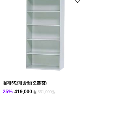
철재5단개방형(오픈장)
25%
419,000
561,000원
원