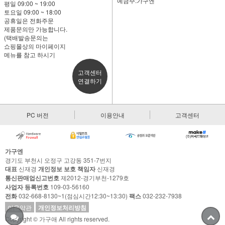
예금주:가구엔
평일 09:00 ~ 19:00
토요일 09:00 ~ 18:00
공휴일은 전화주문
제품문의만 가능합니다.
(택배발송문의는
쇼핑몰상의 마이페이지
메뉴를 참고 하시기
고객센터
연결하기
PC 버전
이용안내
고객센터
가구엔
경기도 부천시 오정구 고강동 351-7번지
대표
신재경
개인정보 보호 책임자
신재경
통신판매업신고번호
제2012-경기부천-1279호
사업자 등록번호
109-03-56160
전화
032-668-8130~1(점심시간12:30~13:30)
팩스
032-232-7938
이용약관
개인정보처리방침
Copyright © 가구애 All rights reserved.