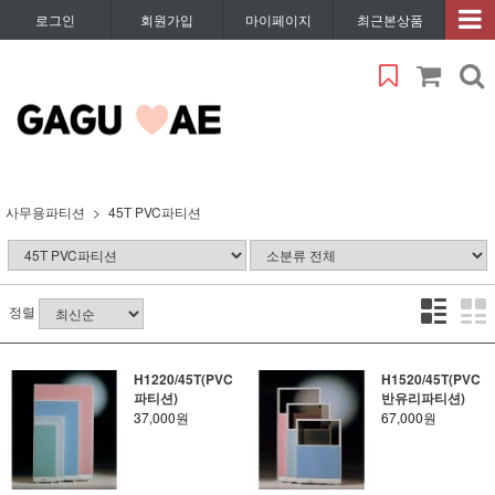
로그인
회원가입
마이페이지
최근본상품
사무용파티션
45T PVC파티션
정렬
H1220/45T(PVC
H1520/45T(PVC
파티션)
반유리파티션)
37,000원
67,000원