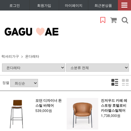
로그인
회원가입
마이페이지
최근본상품
럭셔리가구
온다레타
정렬
모던 디자이너 돈
진저우드 카페 레
스틸 바체어
스토랑 호텔로비
카라멜스틸체어
539,000원
1,738,000원