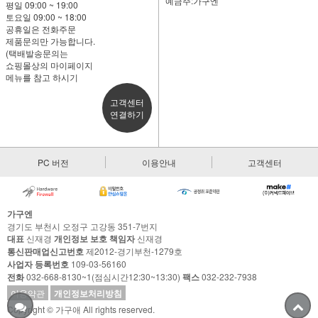
예금주:가구엔
평일 09:00 ~ 19:00
토요일 09:00 ~ 18:00
공휴일은 전화주문
제품문의만 가능합니다.
(택배발송문의는
쇼핑몰상의 마이페이지
메뉴를 참고 하시기
고객센터
연결하기
PC 버전
이용안내
고객센터
가구엔
경기도 부천시 오정구 고강동 351-7번지
대표
신재경
개인정보 보호 책임자
신재경
통신판매업신고번호
제2012-경기부천-1279호
사업자 등록번호
109-03-56160
전화
032-668-8130~1(점심시간12:30~13:30)
팩스
032-232-7938
이용약관
개인정보처리방침
Copyright © 가구애 All rights reserved.