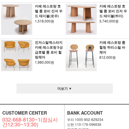
카페 레스토랑 호
카페 레스토랑 호
텔 룸 로비 진저 우
텔 룸 로비 진저 우
드 테이블(로우)
드 테이블(하이)
1,518,000원
3,740,000원
진저스틸엑스라지
카페 레스토랑 룸
카페 레스토랑 5성
힐링 하리스틸 바
급호텔 룸 로비 힐
체어
링체어
812,000원
1,980,000원
더보기 ▼
CUSTOMER CENTER
BANK ACCOUNT
032-668-8130~1(점심시
우리 1005-902-829234
간12:30~13:30)
신한 110-176-096636