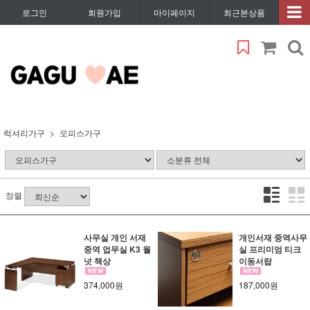
로그인
회원가입
마이페이지
최근본상품
럭셔리가구
오피스가구
정렬
사무실 개인 서재
개인서재 중역사무
중역 업무실 K3 월
실 프리미엄 티크
넛 책상
이동서랍
374,000원
187,000원