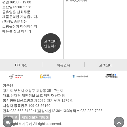
예금주:가구엔
평일 09:00 ~ 19:00
토요일 09:00 ~ 18:00
공휴일은 전화주문
제품문의만 가능합니다.
(택배발송문의는
쇼핑몰상의 마이페이지
메뉴를 참고 하시기
고객센터
연결하기
PC 버전
이용안내
고객센터
가구엔
경기도 부천시 오정구 고강동 351-7번지
대표
신재경
개인정보 보호 책임자
신재경
통신판매업신고번호
제2012-경기부천-1279호
사업자 등록번호
109-03-56160
전화
032-668-8130~1(점심시간12:30~13:30)
팩스
032-232-7938
이용약관
개인정보처리방침
Copyright © 가구애 All rights reserved.