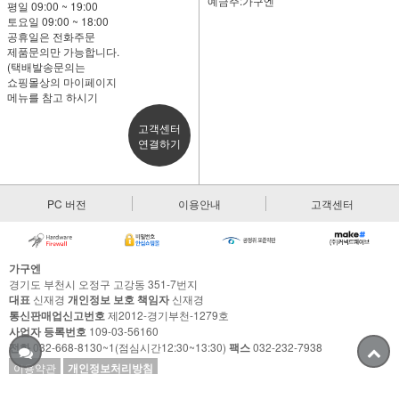
예금주:가구엔
평일 09:00 ~ 19:00
토요일 09:00 ~ 18:00
공휴일은 전화주문
제품문의만 가능합니다.
(택배발송문의는
쇼핑몰상의 마이페이지
메뉴를 참고 하시기
고객센터
연결하기
PC 버전
이용안내
고객센터
가구엔
경기도 부천시 오정구 고강동 351-7번지
대표
신재경
개인정보 보호 책임자
신재경
통신판매업신고번호
제2012-경기부천-1279호
사업자 등록번호
109-03-56160
전화
032-668-8130~1(점심시간12:30~13:30)
팩스
032-232-7938
이용약관
개인정보처리방침
Copyright © 가구애 All rights reserved.