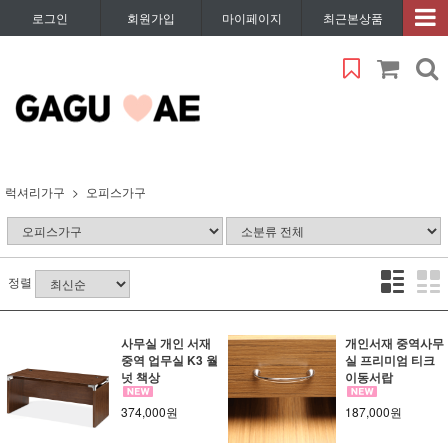
로그인
회원가입
마이페이지
최근본상품
럭셔리가구
오피스가구
정렬
사무실 개인 서재
개인서재 중역사무
중역 업무실 K3 월
실 프리미엄 티크
넛 책상
이동서랍
374,000원
187,000원