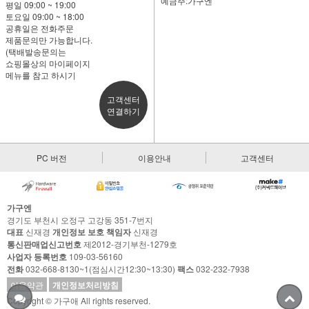
예금주:가구엔
평일 09:00 ~ 19:00
토요일 09:00 ~ 18:00
공휴일은 전화주문
제품문의만 가능합니다.
(택배발송문의는
쇼핑몰상의 마이페이지
메뉴를 참고 하시기
고객센터
연결하기
PC 버전
이용안내
고객센터
가구엔
경기도 부천시 오정구 고강동 351-7번지
대표
신재경
개인정보 보호 책임자
신재경
통신판매업신고번호
제2012-경기부천-1279호
사업자 등록번호
109-03-56160
전화
032-668-8130~1(점심시간12:30~13:30)
팩스
032-232-7938
이용약관
개인정보처리방침
Copyright © 가구애 All rights reserved.